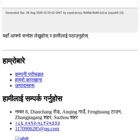
यहाँ आफ्नो सन्देश लेख्नुहोस् र हामीलाई पठाउनुहोस्
हाम्रोबारे
कम्पनी प्रोफइल
हाम्रो कारखाना
उत्पादनहरू
हामीलाई सम्पर्क गर्नुहोस
नम्बर 8, Dianchang रोड, Anqing गाउँ, Fenghuang टाउन,
Zhangjiagang शहर, Suzhou शहर
+८६ ०५१२-५८९२५३३३
1170906285@qq.com