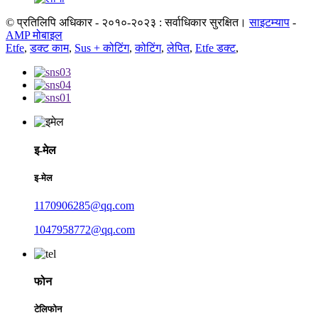
© प्रतिलिपि अधिकार - २०१०-२०२३ : सर्वाधिकार सुरक्षित।
साइटम्याप
-
AMP मोबाइल
Etfe
,
डक्ट काम
,
Sus + कोटिंग
,
कोटिंग
,
लेपित
,
Etfe डक्ट
,
इ-मेल
इ-मेल
1170906285@qq.com
1047958772@qq.com
फोन
टेलिफोन