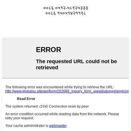
००८६ ०५१२-५८९२५३३३
००८६ १५०५१४२११९८