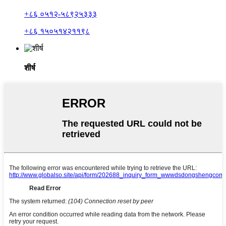
+८६ ०५१२-५८९२५३३३
+८६ १५०५१४२११९८
शीर्ष