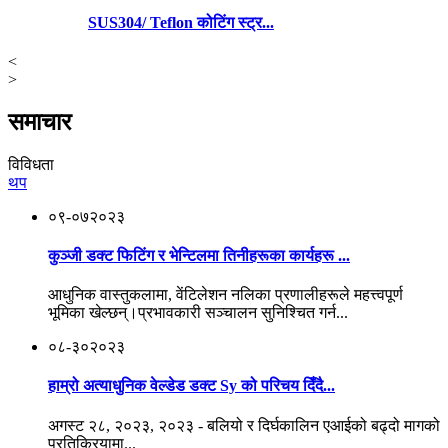
SUS304/ Teflon कोटिंग स्ट्र...
<
>
समाचार
विविधता
थप
०९-०७
२०२३
कुञ्जी डक्ट फिटिंग र भेन्टिलमा तिनीहरूका कार्यहरू ...
आधुनिक वास्तुकलामा, वेंटिलेशन नलिका प्रणालीहरूले महत्त्वपूर्ण
भूमिका खेल्छन्।प्रभावकारी सञ्चालन सुनिश्चित गर्न...
०८-३०
२०२३
हाम्रो अत्याधुनिक वेल्डेड डक्ट Sy को परिचय दिँदै...
अगस्ट २८, २०२३, २०२३ - बलियो र दिर्घकालिन एआईको बढ्दो मागको
प्रतिक्रियामा...