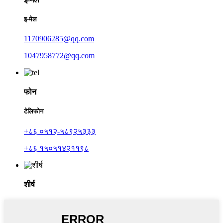
इ-मेल
1170906285@qq.com
1047958772@qq.com
फोन
टेलिफोन
+८६ ०५१२-५८९२५३३३
+८६ १५०५१४२११९८
शीर्ष