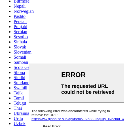
Burmese
Nepali
Norwegian
Pashto
Persian
Punjabi
Serbian
Sesotho
Sinhala
Slovak
Slovenian
Somali
Samoan
Scots Gaelic
Shona
Sindhi
Sundanese
Swahili
Tajik
Tamil
Telugu
Thai
Ukrainian
Urdu
Uzbek