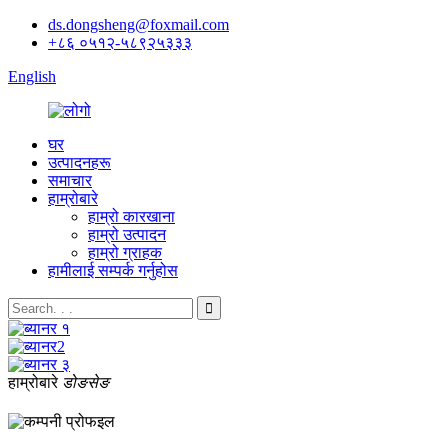
ds.dongsheng@foxmail.com
+८६ ०५१२-५८९२५३३३
English
घर
उत्पादनहरू
समाचार
हाम्रोबारे
हाम्रो कारखाना
हाम्रो उत्पादन
हाम्रो ग्राहक
हामीलाई सम्पर्क गर्नुहोस
हाम्रोबारे
डोङसेङ