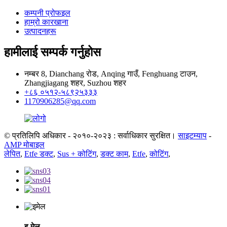
कम्पनी प्रोफइल
हाम्रो कारखाना
उत्पादनहरू
हामीलाई सम्पर्क गर्नुहोस
नम्बर 8, Dianchang रोड, Anqing गाउँ, Fenghuang टाउन,
Zhangjiagang शहर, Suzhou शहर
+८६ ०५१२-५८९२५३३३
1170906285@qq.com
© प्रतिलिपि अधिकार - २०१०-२०२३ : सर्वाधिकार सुरक्षित।
साइटम्याप
-
AMP मोबाइल
लेपित
,
Etfe डक्ट
,
Sus + कोटिंग
,
डक्ट काम
,
Etfe
,
कोटिंग
,
इ-मेल