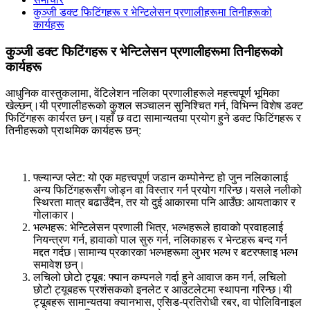
कुञ्जी डक्ट फिटिंगहरू र भेन्टिलेसन प्रणालीहरूमा तिनीहरूको
कार्यहरू
कुञ्जी डक्ट फिटिंगहरू र भेन्टिलेसन प्रणालीहरूमा तिनीहरूको
कार्यहरू
आधुनिक वास्तुकलामा, वेंटिलेशन नलिका प्रणालीहरूले महत्त्वपूर्ण भूमिका
खेल्छन्।यी प्रणालीहरूको कुशल सञ्चालन सुनिश्चित गर्न, विभिन्न विशेष डक्ट
फिटिंगहरू कार्यरत छन्।यहाँ छ वटा सामान्यतया प्रयोग हुने डक्ट फिटिंगहरू र
तिनीहरूको प्राथमिक कार्यहरू छन्:
फ्ल्यान्ज प्लेट: यो एक महत्त्वपूर्ण जडान कम्पोनेन्ट हो जुन नलिकालाई
अन्य फिटिंगहरूसँग जोड्न वा विस्तार गर्न प्रयोग गरिन्छ।यसले नलीको
स्थिरता मात्र बढाउँदैन, तर यो दुई आकारमा पनि आउँछ: आयताकार र
गोलाकार।
भल्भहरू: भेन्टिलेसन प्रणाली भित्र, भल्भहरूले हावाको प्रवाहलाई
नियन्त्रण गर्न, हावाको पाल सुरु गर्न, नलिकाहरू र भेन्टहरू बन्द गर्न
मद्दत गर्दछ।सामान्य प्रकारका भल्भहरूमा लुभर भल्भ र बटरफ्लाइ भल्भ
समावेश छन्।
लचिलो छोटो ट्यूब: फ्यान कम्पनले गर्दा हुने आवाज कम गर्न, लचिलो
छोटो ट्यूबहरू प्रशंसकको इनलेट र आउटलेटमा स्थापना गरिन्छ।यी
ट्यूबहरू सामान्यतया क्यानभास, एसिड-प्रतिरोधी रबर, वा पोलिविनाइल