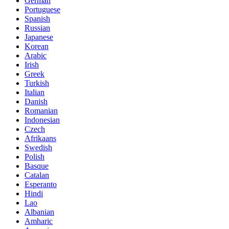
German
Portuguese
Spanish
Russian
Japanese
Korean
Arabic
Irish
Greek
Turkish
Italian
Danish
Romanian
Indonesian
Czech
Afrikaans
Swedish
Polish
Basque
Catalan
Esperanto
Hindi
Lao
Albanian
Amharic