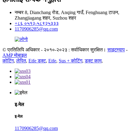
नम्बर 8, Dianchang रोड, Anqing गाउँ, Fenghuang टाउन,
Zhangjiagang शहर, Suzhou शहर
+८६ ०५१२-५८९२५३३३
1170906285@qq.com
© प्रतिलिपि अधिकार - २०१०-२०२३ : सर्वाधिकार सुरक्षित।
साइटम्याप
-
AMP मोबाइल
कोटिंग
,
लेपित
,
Etfe डक्ट
,
Etfe
,
Sus + कोटिंग
,
डक्ट काम
,
इ-मेल
इ-मेल
1170906285@qq.com