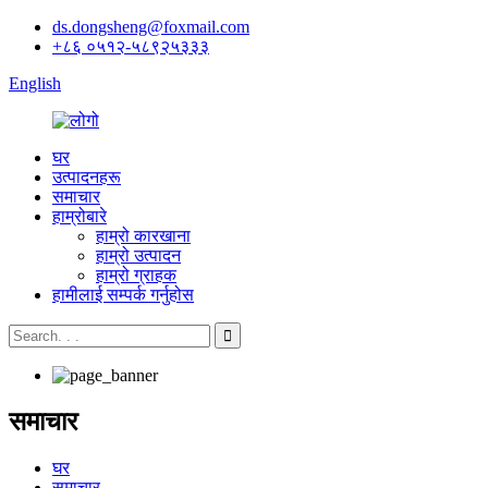
ds.dongsheng@foxmail.com
+८६ ०५१२-५८९२५३३३
English
घर
उत्पादनहरू
समाचार
हाम्रोबारे
हाम्रो कारखाना
हाम्रो उत्पादन
हाम्रो ग्राहक
हामीलाई सम्पर्क गर्नुहोस
समाचार
घर
समाचार