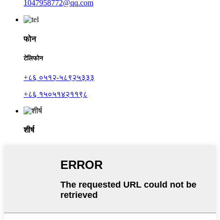
1047958772@qq.com
फोन
टेलिफोन
+८६ ०५१२-५८९२५३३३
+८६ १५०५१४२११९८
शीर्ष