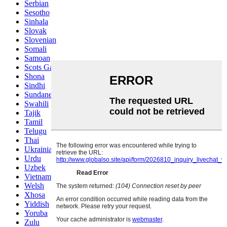
Serbian
Sesotho
Sinhala
Slovak
Slovenian
Somali
Samoan
Scots Gaelic
Shona
Sindhi
Sundanese
Swahili
Tajik
Tamil
Telugu
Thai
Ukrainian
Urdu
Uzbek
Vietnamese
Welsh
Xhosa
Yiddish
Yoruba
Zulu