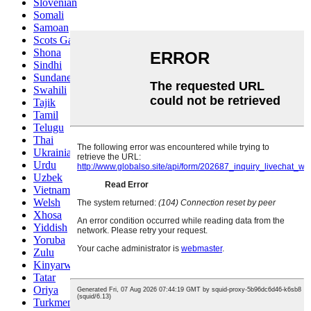
Slovenian
Somali
Samoan
Scots Gaelic
Shona
Sindhi
Sundanese
Swahili
Tajik
Tamil
Telugu
Thai
Ukrainian
Urdu
Uzbek
Vietnamese
Welsh
Xhosa
Yiddish
Yoruba
Zulu
Kinyarwanda
Tatar
Oriya
Turkmen