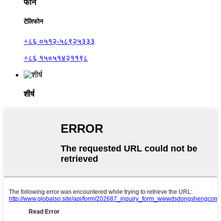
फोन
टेलिफोन
+८६ ०५१२-५८९२५३३३
+८६ १५०५१४२११९८
शीर्ष