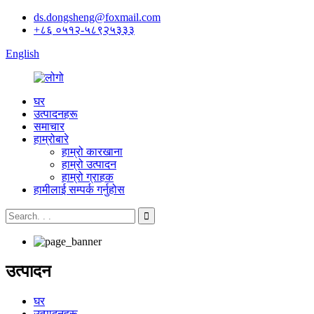
ds.dongsheng@foxmail.com
+८६ ०५१२-५८९२५३३३
English
घर
उत्पादनहरू
समाचार
हाम्रोबारे
हाम्रो कारखाना
हाम्रो उत्पादन
हाम्रो ग्राहक
हामीलाई सम्पर्क गर्नुहोस
उत्पादन
घर
उत्पादनहरू