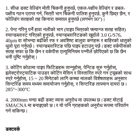
1. सीधा डक्ट वेल्डिंग मोती चिकनी हुनुपर्छ, एकल-पक्षीय वेल्डिंग र डबल-
पक्षीय गठन प्राप्त गर्न, भित्री भाग चिकनी पालिश हुनुपर्छ, कुनै छिद्र छैन, र
फोल्डिंग सतहको तह किनारा समतल हुनुपर्छ (लगभग 90°)।
2. पेन्ट गरिनु पर्ने हावा नलीको भाग (पाइप भित्रको फ्ल्यान्ज सतह सहित)
स्यान्डब्लास्ट गरिएको हुनुपर्छ, स्यान्डब्लास्टिङको खुर्दाले 3.0 G/S76,
40μm वा सोभन्दा बढीको रफ र अवशिष्ट बालुवा कणहरू र बाहिरको धातुको
धुलो पूरा गर्नुपर्छ। स्यान्डब्लास्टिङ पछि पाइप हटाउनु पर्छ।डक्ट वर्कपीसको
सतह सफा छ कि छैन र वर्कपीस एल्युमिनियम पन्नीले छोपिएको छ कि छैन
भनी पुष्टि गर्नुहोस्।
3. कोटिंग कोठामा पाइप फिटिङहरू तान्नुहोस्, पेन्टिङ सुरु गर्नुहोस्,
इलेक्ट्रोस्ट्याटिक पाउडर कोटिंग मेसिन र विस्तारित स्प्रे गन ट्यूबको साथ
स्प्रे गर्नुहोस्, 15 ~ 20 मिनेटको लागि कच्चा मालको विशेषताहरू अनुसार
सिन्टरिङ समय मध्यम समायोजन गर्नुहोस्, र सिन्टरिङ तापमान दायरा छ।
285°~300°C
4. 2000mm भन्दा बढी डक्ट व्यास अनुरोध मा उपलब्ध छ।डक्ट मोटाई
SMACNA मा बनाइएको छ।र यो पनि ग्राहकको अनुरोध रूपमा परिवर्तन
गर्न सकिन्छ।
डक्टवर्क