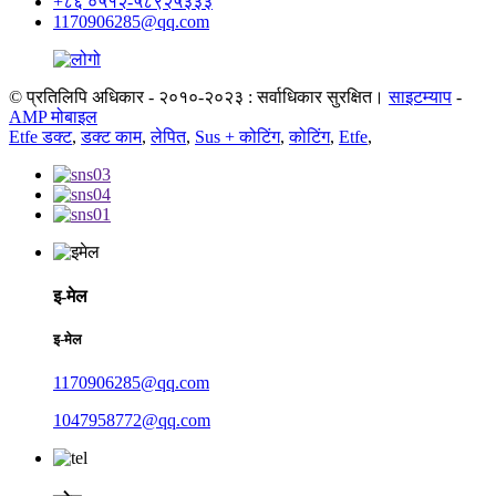
+८६ ०५१२-५८९२५३३३
1170906285@qq.com
© प्रतिलिपि अधिकार - २०१०-२०२३ : सर्वाधिकार सुरक्षित।
साइटम्याप
-
AMP मोबाइल
Etfe डक्ट
,
डक्ट काम
,
लेपित
,
Sus + कोटिंग
,
कोटिंग
,
Etfe
,
इ-मेल
इ-मेल
1170906285@qq.com
1047958772@qq.com